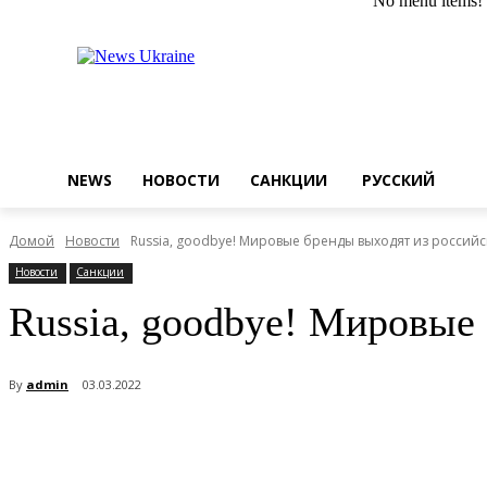
No menu items!
Пятница, 7 августа, 2026
Регистрация / Авторизация
NEWS
НОВОСТИ
САНКЦИИ
РУССКИЙ
Домой
Новости
Russia, goodbye! Мировые бренды выходят из российс
Новости
Санкции
Russia, goodbye! Мировые
By
admin
03.03.2022
Поделиться