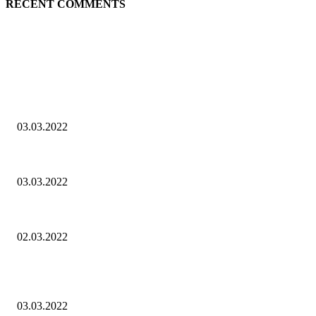
RECENT COMMENTS
EDITOR PICKS
Начался второй этап переговоров
03.03.2022
Обращение Президента Владимира Зеленского 03.03.2022
03.03.2022
Сегодня спасатели Донбасса проводили эвакуацию жителей Волнова
02.03.2022
POPULAR POSTS
Начался второй этап переговоров
03.03.2022