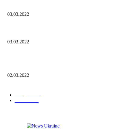
Die zweite Verhandlungsrunde hat begonnen
03.03.2022
Russia, goodbye! Weltmarken verlassen den russischen Markt!
03.03.2022
Heute haben Retter aus dem Gebiet von Donetsk Einwohner von Volnovak
evakuiert
02.03.2022
POPULAR CATEGORY
Neuigkeiten
6
Sanktionen
1