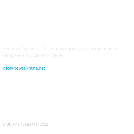
Новости Украины – Все о российско-украинской войне и
нападении России на Украину
info@newsukraine.net
© Ukraine Russia War 2022