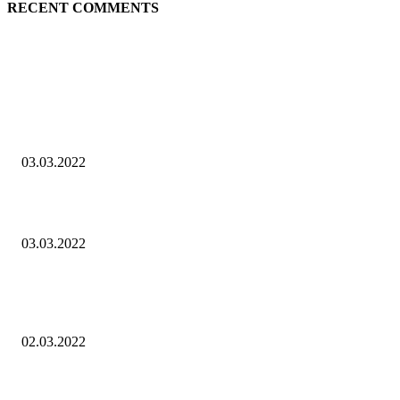
RECENT COMMENTS
EDITOR PICKS
Die zweite Verhandlungsrunde hat begonnen
03.03.2022
Russia, goodbye! Weltmarken verlassen den russischen Markt!
03.03.2022
Heute haben Retter aus dem Gebiet von Donetsk Einwohner von Volnovak
evakuiert
02.03.2022
POPULAR POSTS