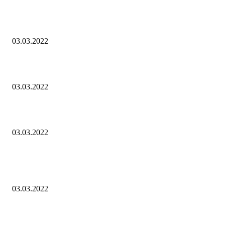
Розпочався другий етап переговорів
03.03.2022
Russia, goodbye! Світові бренди виходять з російського ринку!
03.03.2022
Звернення Президента Володимира Зеленського 03.03.2022￼
03.03.2022
POPULAR POSTS
Розпочався другий етап переговорів
03.03.2022
Russia, goodbye! Світові бренди виходять з російського ринку!