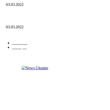
03.03.2022
Звернення Президента Володимира Зеленського 03.03.2022￼
03.03.2022
POPULAR CATEGORY
Новини
6
Санкції
2