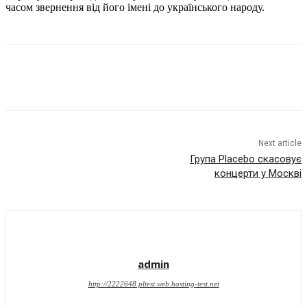
часом звернення від його імені до українського народу.
Next article
Група Placebo скасовує
концерти у Москві
admin
http://2222648.pltest.web.hosting-test.net