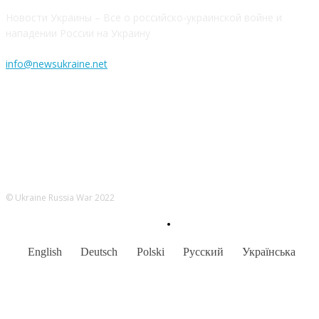
Новости Украины – Все о российско-украинской войне и
нападении России на Украину
info@newsukraine.net
© Ukraine Russia War 2022
English
Deutsch
Polski
Русский
Українська