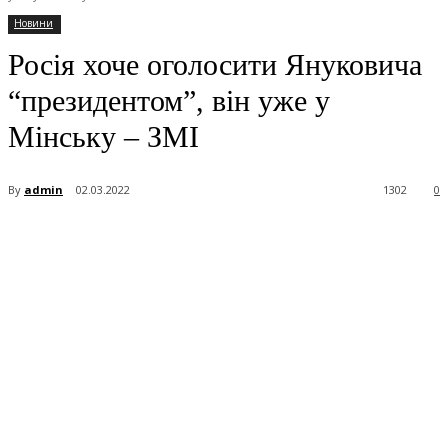
Новини
Росія хоче оголосити Януковича
“президентом”, він уже у
Мінську – ЗМІ
By
admin
02.03.2022
1302
0