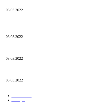
Przesłanie Prezydenta Wołodymyra Zełenskiego 03.03.2022
03.03.2022
POPULAR POSTS
Rozpoczęła się druga runda negocjacji
03.03.2022
Russia, goodbye! Światowe marki opuszczają rosyjski rynek!
03.03.2022
Przesłanie Prezydenta Wołodymyra Zełenskiego 03.03.2022
03.03.2022
POPULAR CATEGORY
Aktualności
6
Sankcje
1