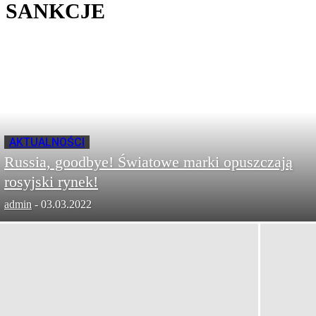
SANKCJE
AKTUALNOŚCI
Russia, goodbye! Światowe marki opuszczają
rosyjski rynek!
admin
-
03.03.2022