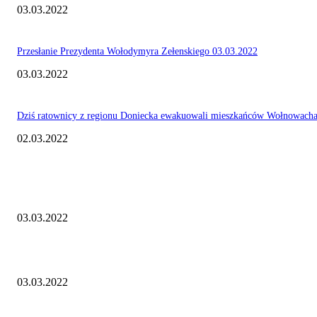
03.03.2022
Przesłanie Prezydenta Wołodymyra Zełenskiego 03.03.2022
03.03.2022
Dziś ratownicy z regionu Doniecka ewakuowali mieszkańców Wołnowach
02.03.2022
EDITOR PICKS
Rozpoczęła się druga runda negocjacji
03.03.2022
Russia, goodbye! Światowe marki opuszczają rosyjski rynek!
03.03.2022